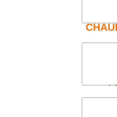
>>> T
CHAU
TUYAU CAOUTCH
EPDM REFOULEM
EAU CHAUDE BA
JAUNES 100C°
>>> T
TUYAU PVC JAUNE
TORSION (OU VE
SÉRIE ÉCONOMIQ