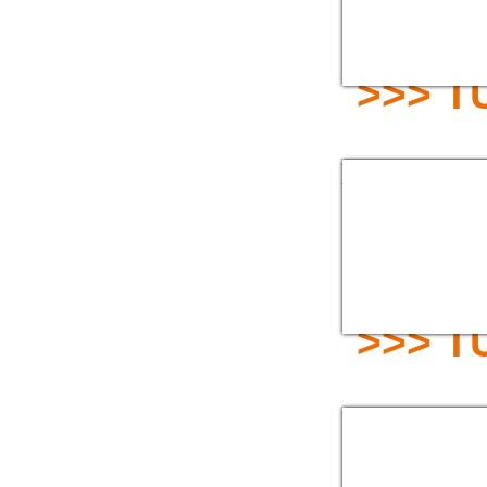
>>> 
TUYAU PVC VERT
TRESSE SPECIAL 
>>> 
TUYAU PVC TRES
(TRANSPARENT) -
POLYVALENT