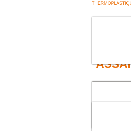
THERMOPLASTIQ
TUYAU COMPOSI
CHIMIQUE
>>> T
ASSA
TUYAU PVC
TRANSPARENT SP
REFOULEMENT
TUYAU CAOUTCH
ASPIRATION À
MANCHETTE