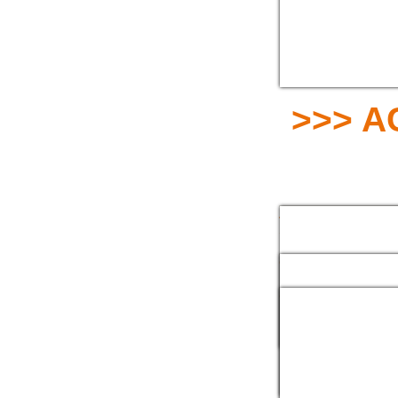
Acces
>>> A
JOINTS DE RACC
SYMÉTRIQUES
COLLIER À TOURI
COLLIER ALUMINI
PARTIES
>>> 