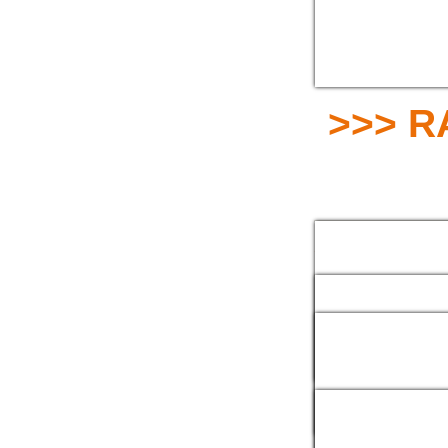
Racco
>>> 
1/2 RACCORD
SYMÉTRIQUE
RACCORD HP
RACCORD EXPRE
RACCORD TYPE
PERROT