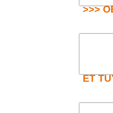
>>> 
OBTURATEUR DE
CANALISATION EN
ELASTOMERE
>>> P
ET T
PLAQUE ANTI
POLLUTION