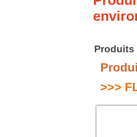
Produi
envir
Produits
Produi
>>> F