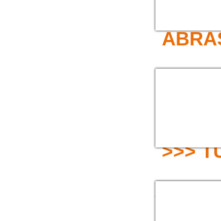
>>> T
ABRA
TUYAU POUR
SABLEUSE
>>> T
TUYAU PVC
APLATISSABLE
REFOULEMENT E
FROIDE