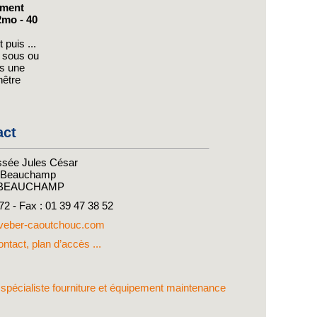
ement
2mo - 40
 puis ...
z sous ou
s une
nêtre
act
sée Jules César
e Beauchamp
 BEAUCHAMP
 72 - Fax : 01 39 47 38 52
eber-caoutchouc.com
ntact, plan d’accès ...
e spécialiste fourniture et équipement maintenance