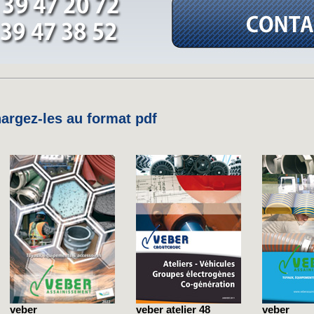
rgez-les au format pdf
veber
veber atelier 48
veber