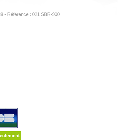
88 - Référence : 021 SBR-990
rectement