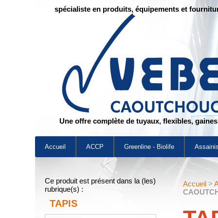
spécialiste en produits, équipements et fournitu
Une offre complète de tuyaux, flexibles, gaine
Accueil
ACCP
Greenline - Biolife
Assaini
Ce produit est présent dans la (les)
Accueil
>
A
rubrique(s) :
CAOUTC
TAPIS