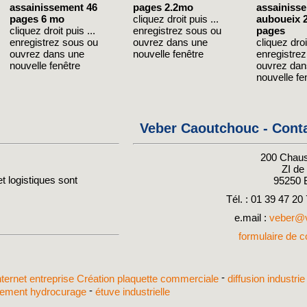
assainissement 46
pages 2.2mo
assainiss
pages 6 mo
cliquez droit puis ...
auboueix 
cliquez droit puis ...
enregistrez sous ou
pages
enregistrez sous ou
ouvrez dans une
cliquez droit
ouvrez dans une
nouvelle fenêtre
enregistre
nouvelle fenêtre
ouvrez dan
nouvelle fe
Veber Caoutchouc - Cont
200 Chaus
ZI d
t logistiques sont
95250
Tél. : 01 39 47 20
e.mail :
veber@v
formulaire de co
-
internet entreprise
Création plaquette commerciale
diffusion industri
-
ssement hydrocurage
étuve industrielle