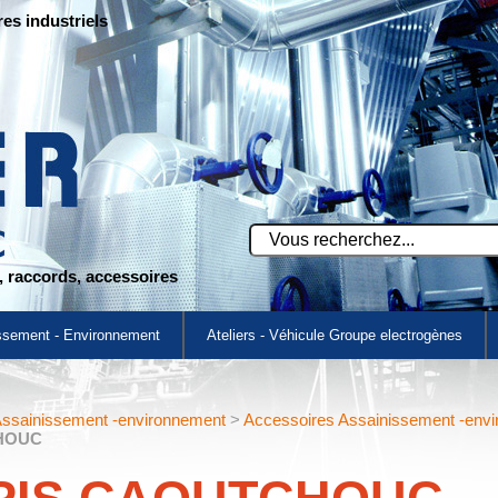
res industriels
s, raccords, accessoires
ssement - Environnement
Ateliers - Véhicule Groupe electrogènes
ssainissement -environnement
>
Accessoires Assainissement -env
HOUC