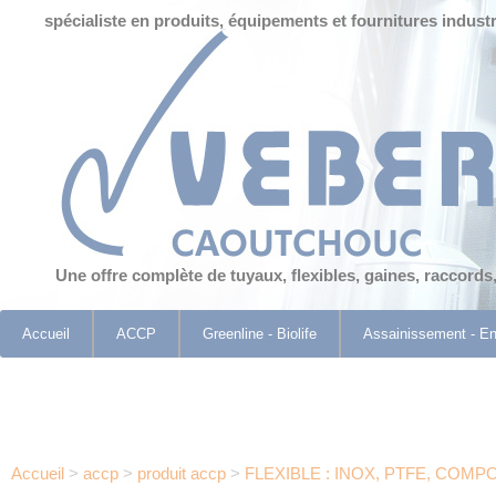
Panneau de gestion des cookies
spécialiste en produits, équipements et fournitures industr
Une offre complète de tuyaux, flexibles, gaines, raccords
Accueil
ACCP
Greenline - Biolife
Assainissement - E
Accueil
>
accp
>
produit accp
>
FLEXIBLE : INOX, PTFE, COMP