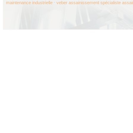
-
maintenance industrielle
veber assainissement spécialiste assa