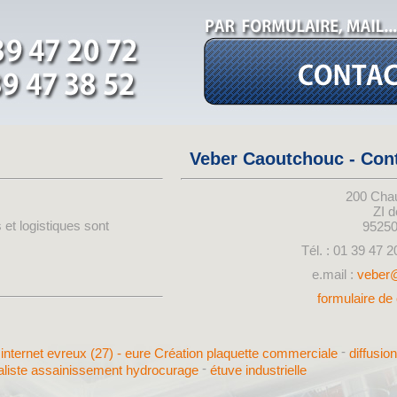
Veber Caoutchouc - Con
200 Cha
ZI 
 et logistiques sont
9525
Tél. : 01 39 47 2
e.mail :
veber
formulaire de 
-
e internet evreux (27) - eure
Création plaquette commerciale
diffusio
-
aliste assainissement hydrocurage
étuve industrielle