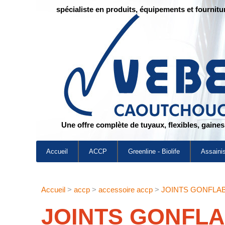
spécialiste en produits, équipements et fournitu
Une offre complète de tuyaux, flexibles, gaine
Accueil
ACCP
Greenline - Biolife
Assaini
Accueil
>
accp
>
accessoire accp
>
JOINTS GONFLAB
JOINTS GONFLA