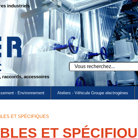
res industriels
s, raccords, accessoires
ssement - Environnement
Ateliers - Véhicule Groupe electrogènes
LES ET SPÉCIFIQUES
BLES ET SPÉCIFIQ