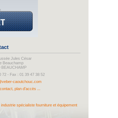
tact
ussée Jules César
de Beauchamp
0 BEAUCHAMP
0 72 - Fax : 01 39 47 38 52
@veber-caoutchouc.com
contact, plan d’accès ...
n industrie spécialiste fourniture et équipement