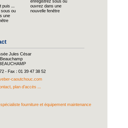
enregistrez sous ou
 puis ...
ouvrez dans une
z sous ou
nouvelle fenêtre
s une
nêtre
act
sée Jules César
e Beauchamp
 BEAUCHAMP
 72 - Fax : 01 39 47 38 52
eber-caoutchouc.com
ntact, plan d’accès ...
e spécialiste fourniture et équipement maintenance