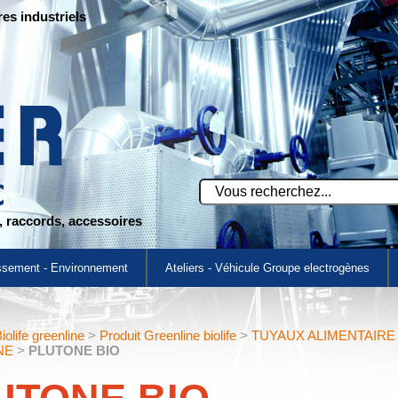
res industriels
s, raccords, accessoires
ssement - Environnement
Ateliers - Véhicule Groupe electrogènes
iolife greenline
>
Produit Greenline biolife
>
TUYAUX ALIMENTAIR
NE
>
PLUTONE BIO