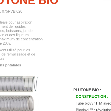
UTONE BIO
 : 075PVBI020
déale pour aspiration
ement de liquides
res, boissons, jus de
 vin et des liqueurs
maximum de concentration
de 20%.
vent utilisé pour les
 de remplissage et de
urs.
ns phtalates
PLUTONE BIO :
CONSTRUCTION :
Tube biovynilTM avec 
Biovinyl ™ : révolutio