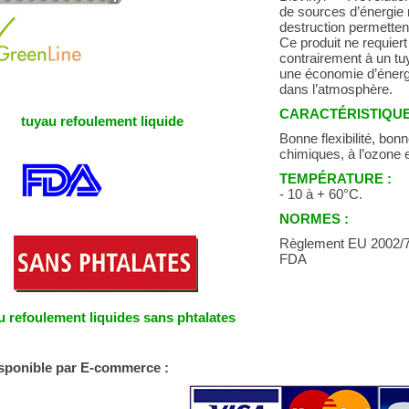
de sources d’énergie n
destruction permette
Ce produit ne requier
contrairement à un tuy
une économie d’énergi
dans l’atmosphère.
CARACTÉRISTIQUE
tuyau refoulement liquide
Bonne flexibilité, bo
chimiques, à l’ozone 
TEMPÉRATURE :
- 10 à + 60°C.
NORMES :
Règlement EU 2002/7
FDA
u refoulement liquides sans phtalates
isponible par E-commerce :