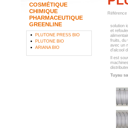
PL
COSMÉTIQUE
CHIMIQUE
Référence
PHARMACEUTIQUE
GREENLINE
solution i
et refoul
PLUTONE PRESS BIO
alimentai
fruits, du
PLUTONE BIO
avec un 
ARIANA BIO
d’alcool 
Il est sou
machines
distribute
Tuyau sa