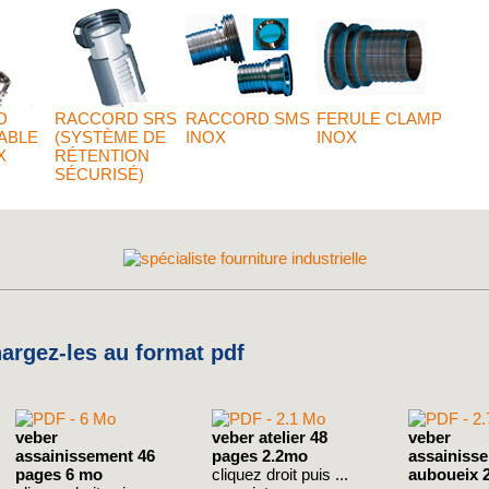
D
RACCORD SRS
RACCORD SMS
FERULE CLAMP
ABLE
(SYSTÈME DE
INOX
INOX
X
RÉTENTION
SÉCURISÉ)
rgez-les au format pdf
veber
veber atelier 48
veber
assainissement 46
pages 2.2mo
assainiss
pages 6 mo
cliquez droit puis ...
auboueix 