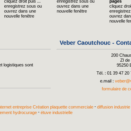
cliquez droit puis ...
enregistrez sous ou
pages
enregistrez sous ou
ouvrez dans une
cliquez droit
ouvrez dans une
nouvelle fenêtre
enregistre
nouvelle fenêtre
ouvrez dan
nouvelle fe
Veber Caoutchouc - Cont
200 Chaus
ZI d
t logistiques sont
95250
Tél. : 01 39 47 20
e.mail :
veber@v
formulaire de co
-
internet entreprise
Création plaquette commerciale
diffusion industri
-
ssement hydrocurage
étuve industrielle