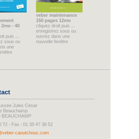
veber maintenance
sement
150 pages 12mo
 2mo - 40
cliquez droit puis ...
enregistrez sous ou
it puis ...
ouvrez dans une
ez sous ou
nouvelle fenêtre
ans une
fenêtre
tact
ussée Jules César
de Beauchamp
0 BEAUCHAMP
0 72 - Fax : 01 39 47 38 52
@veber-caoutchouc.com