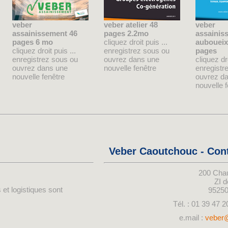
veber
veber atelier 48
veber
assainissement 46
pages 2.2mo
assainis
pages 6 mo
cliquez droit puis ...
auboueix
cliquez droit puis ...
enregistrez sous ou
pages
enregistrez sous ou
ouvrez dans une
cliquez dro
ouvrez dans une
nouvelle fenêtre
enregistr
nouvelle fenêtre
ouvrez d
nouvelle 
Veber Caoutchouc - Con
200 Cha
ZI 
 et logistiques sont
9525
Tél. : 01 39 47 2
e.mail :
veber