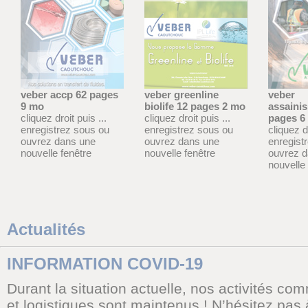
veber accp 62 pages
veber greenline
veber
9 mo
biolife 12 pages 2 mo
assaini
cliquez droit puis ...
cliquez droit puis ...
pages 6
enregistrez sous ou
enregistrez sous ou
cliquez dr
ouvrez dans une
ouvrez dans une
enregist
nouvelle fenêtre
nouvelle fenêtre
ouvrez 
nouvelle 
Actualités
INFORMATION COVID-19
Durant la situation actuelle, nos activités co
et logistiques sont maintenus ! N’hésitez pas