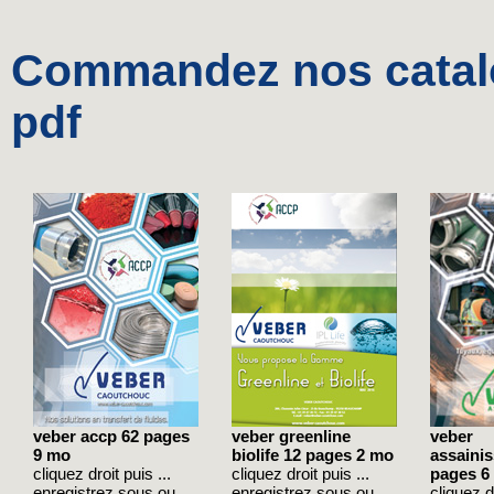
Commandez nos catalo
pdf
veber accp 62 pages
veber greenline
veber
9 mo
biolife 12 pages 2 mo
assaini
cliquez droit puis ...
cliquez droit puis ...
pages 6
enregistrez sous ou
enregistrez sous ou
cliquez dr