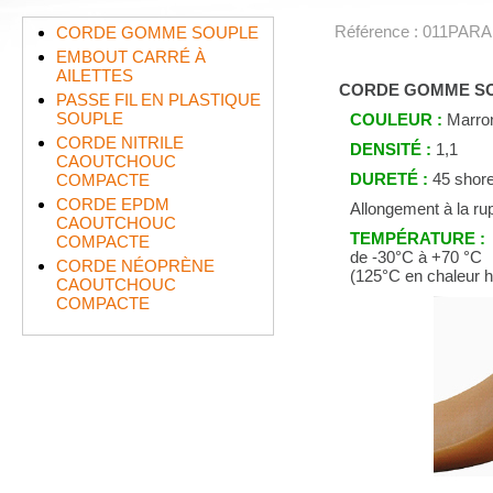
Référence : 011PA
CORDE GOMME SOUPLE
EMBOUT CARRÉ À
AILETTES
CORDE GOMME SO
PASSE FIL EN PLASTIQUE
SOUPLE
COULEUR :
Marron
CORDE NITRILE
DENSITÉ :
1,1
CAOUTCHOUC
DURETÉ :
45 shor
COMPACTE
CORDE EPDM
Allongement à la r
CAOUTCHOUC
TEMPÉRATURE :
COMPACTE
de -30°C à +70 °C
CORDE NÉOPRÈNE
(125°C en chaleur 
CAOUTCHOUC
COMPACTE