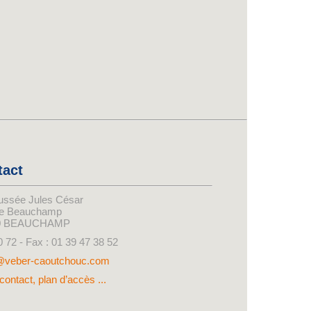
tact
ussée Jules César
de Beauchamp
0 BEAUCHAMP
0 72 - Fax : 01 39 47 38 52
@veber-caoutchouc.com
contact, plan d’accès ...