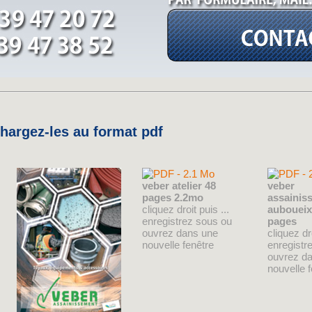
argez-les au format pdf
veber atelier 48
veber
pages 2.2mo
assainis
cliquez droit puis ...
auboueix
enregistrez sous ou
pages
ouvrez dans une
cliquez dro
nouvelle fenêtre
enregistr
ouvrez d
nouvelle 