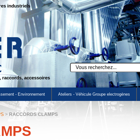
res industriels
s, raccords, accessoires
ssement - Environnement
Ateliers - Véhicule Groupe electrogènes
PS
>
RACCORDS CLAMPS
AMPS