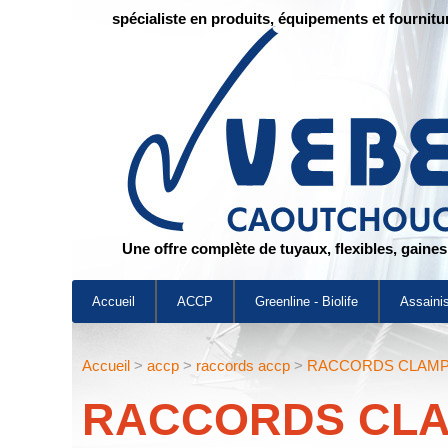
spécialiste en produits, équipements et fournitu
Une offre complète de tuyaux, flexibles, gaine
Accueil
ACCP
Greenline - Biolife
Assaini
Accueil
>
accp
>
raccords accp
>
RACCORDS CLAM
RACCORDS CL