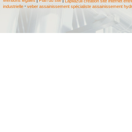
Mentions légales
|
Plan du site
|
Lapilazuli création site internet ent
-
industrielle
veber assainissement spécialiste assainissement hyd