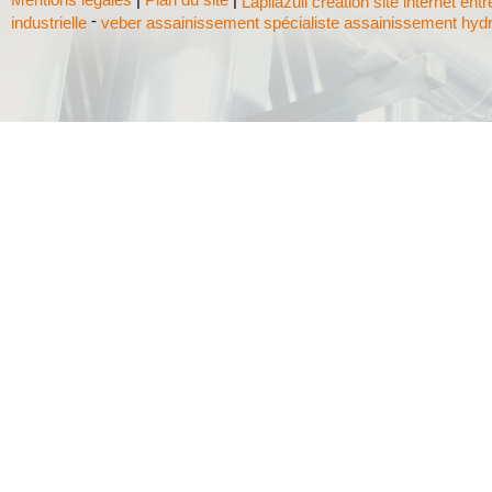
Lapilazuli création site internet ent
-
industrielle
veber assainissement spécialiste assainissement hyd