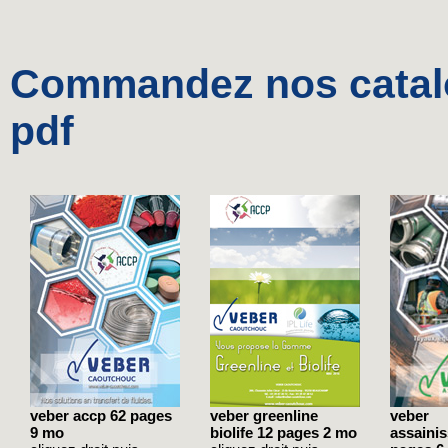
Commandez nos catalo
pdf
veber accp 62 pages
veber greenline
veber
9 mo
biolife 12 pages 2 mo
assaini