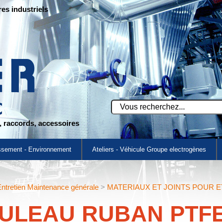
res industriels
s, raccords, accessoires
ssement - Environnement
Ateliers - Véhicule Groupe electrogènes
ntretien Maintenance générale
>
MATERIAUX ET JOINTS POUR 
ULEAU RUBAN PTF