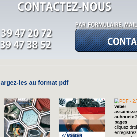
rgez-les au format pdf
veber
assainiss
auboueix 
pages
cliquez droit
enregistre