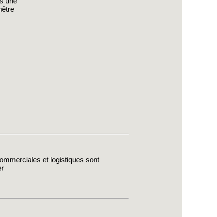
s une
nêtre
 commerciales et logistiques sont
er