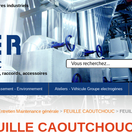
res industriels
s, raccords, accessoires
ssement - Environnement
Ateliers - Véhicule Groupe electrogènes
ntretien Maintenance générale
>
FEUILLE CAOUTCHOUC
>
FEUI
UILLE CAOUTCHOU