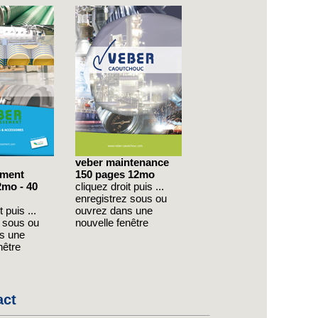
veber maintenance
ement
150 pages 12mo
2mo - 40
cliquez droit puis ...
enregistrez sous ou
 puis ...
ouvrez dans une
z sous ou
nouvelle fenêtre
s une
nêtre
act