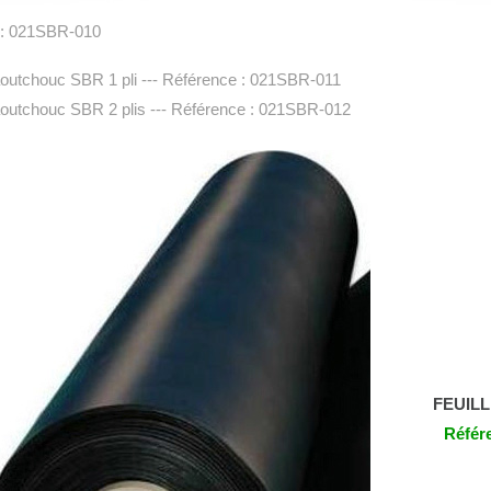
 : 021SBR-010
aoutchouc SBR 1 pli --- Référence : 021SBR-011
aoutchouc SBR 2 plis --- Référence : 021SBR-012
FEUIL
Référ