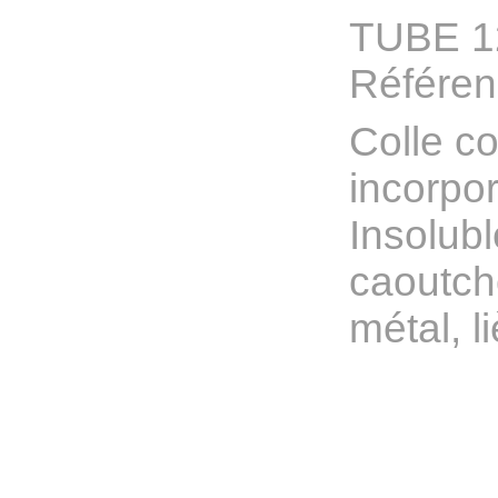
TUBE 1
Référe
Colle co
incorpor
Insolubl
caoutchou
métal, l