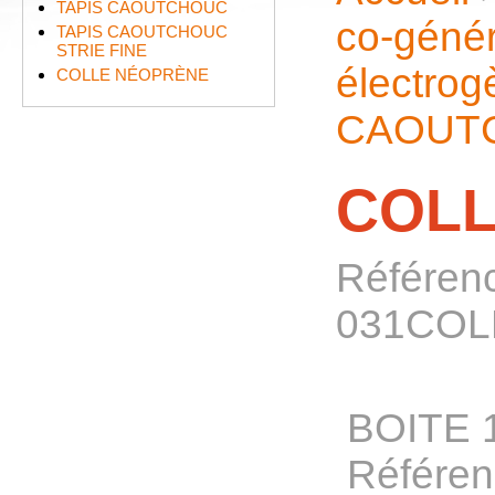
TAPIS CAOUTCHOUC
co-génér
TAPIS CAOUTCHOUC
STRIE FINE
électrog
COLLE NÉOPRÈNE
CAOUT
COLL
Référen
031COL
BOITE 
Référe