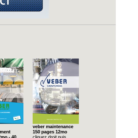
veber maintenance
ement
150 pages 12mo
2mo - 40
cliquez droit puis ...