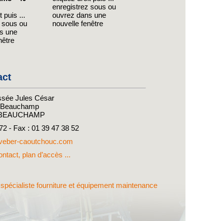
enregistrez sous ou
 puis ...
ouvrez dans une
z sous ou
nouvelle fenêtre
s une
nêtre
act
sée Jules César
e Beauchamp
 BEAUCHAMP
 72 - Fax : 01 39 47 38 52
eber-caoutchouc.com
ntact, plan d’accès ...
e spécialiste fourniture et équipement maintenance