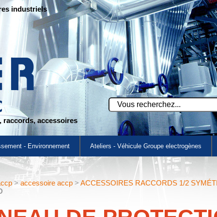
res industriels
s, raccords, accessoires
ssement - Environnement
Ateliers - Véhicule Groupe electrogènes
accp
>
accessoire accp
>
ACCESSOIRES RACCORDS 1/2 SYMÉT
D