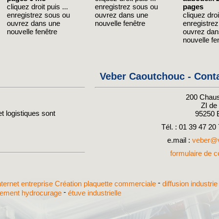
cliquez droit puis ...
enregistrez sous ou
pages
enregistrez sous ou
ouvrez dans une
cliquez droit
ouvrez dans une
nouvelle fenêtre
enregistre
nouvelle fenêtre
ouvrez dan
nouvelle fe
Veber Caoutchouc - Cont
200 Chaus
ZI d
t logistiques sont
95250
Tél. : 01 39 47 20
e.mail :
veber@v
formulaire de co
-
internet entreprise
Création plaquette commerciale
diffusion industri
-
ssement hydrocurage
étuve industrielle