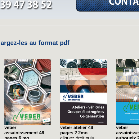
rgez-les au format pdf
veber
veber atelier 48
veber
assainissement 46
pages 2.2mo
assainiss
pages 6 mo
cliquez droit puis ...
auboueix 