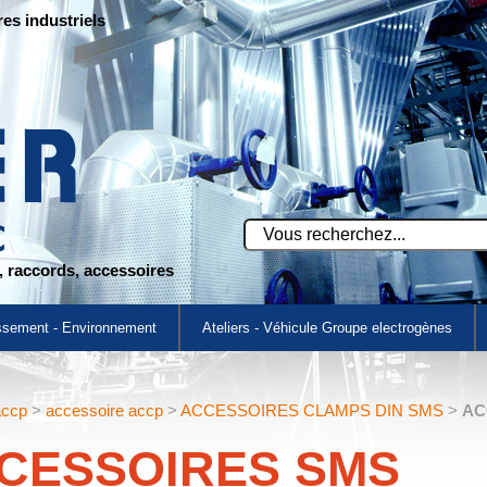
res industriels
s, raccords, accessoires
ssement - Environnement
Ateliers - Véhicule Groupe electrogènes
accp
>
accessoire accp
>
ACCESSOIRES CLAMPS DIN SMS
>
AC
CESSOIRES SMS