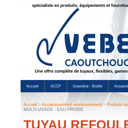
spécialiste en produits, équipements et fournitu
Une offre complète de tuyaux, flexibles, gaine
Accueil
ACCP
Greenline - Biolife
Assaini
Accueil
>
Assainissement -environnement
>
Produits A
MULTI-USAGE - EAU FROIDE
TUYAU REFOULE