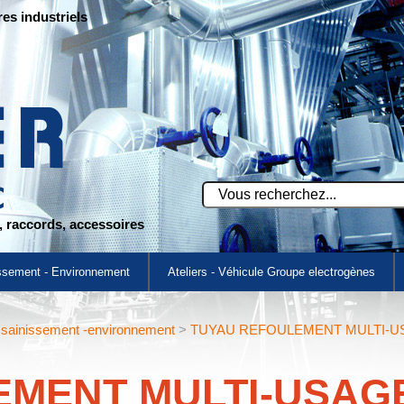
res industriels
s, raccords, accessoires
ssement - Environnement
Ateliers - Véhicule Groupe electrogènes
ssainissement -environnement
>
TUYAU REFOULEMENT MULTI-US
MENT MULTI-USAGE