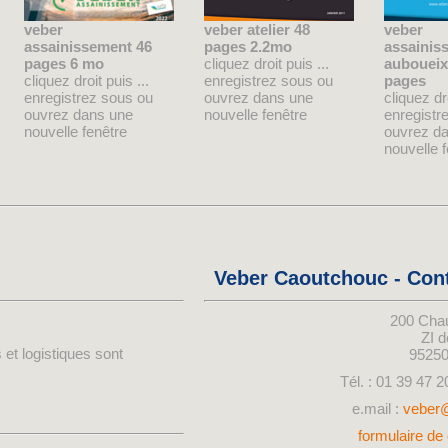
veber
veber atelier 48
veber
assainissement 46
pages 2.2mo
assainis
pages 6 mo
cliquez droit puis ...
auboueix
cliquez droit puis ...
enregistrez sous ou
pages
enregistrez sous ou
ouvrez dans une
cliquez dro
ouvrez dans une
nouvelle fenêtre
enregistr
nouvelle fenêtre
ouvrez d
nouvelle 
Veber Caoutchouc - Con
200 Cha
ZI 
 et logistiques sont
9525
Tél. : 01 39 47 2
e.mail :
veber
formulaire de 