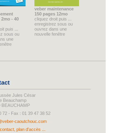
veber maintenance
sement
150 pages 12mo
 2mo - 40
cliquez droit puis ...
enregistrez sous ou
it puis ...
ouvrez dans une
ez sous ou
nouvelle fenêtre
ans une
fenêtre
tact
ussée Jules César
de Beauchamp
0 BEAUCHAMP
0 72 - Fax : 01 39 47 38 52
@veber-caoutchouc.com
contact, plan d’accès ...