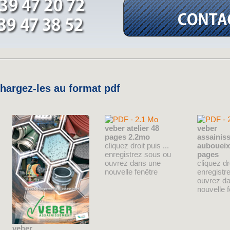
argez-les au format pdf
veber atelier 48
veber
pages 2.2mo
assainis
cliquez droit puis ...
auboueix
enregistrez sous ou
pages
ouvrez dans une
cliquez dro
nouvelle fenêtre
enregistr
ouvrez d
nouvelle 
veber