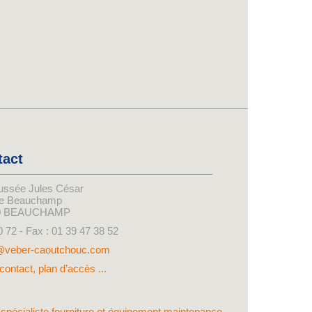
tact
ussée Jules César
de Beauchamp
0 BEAUCHAMP
0 72 - Fax : 01 39 47 38 52
@veber-caoutchouc.com
contact, plan d’accès ...
e spécialiste fourniture et équipement maintenance