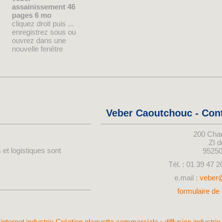
assainissement 46
pages 6 mo
cliquez droit puis ...
enregistrez sous ou
ouvrez dans une
nouvelle fenêtre
Veber Caoutchouc - Con
200 Cha
ZI 
 et logistiques sont
9525
Tél. : 01 39 47 2
e.mail :
veber
formulaire de 
-
 internet industrie
Création plaquette commerciale
diffusion industri