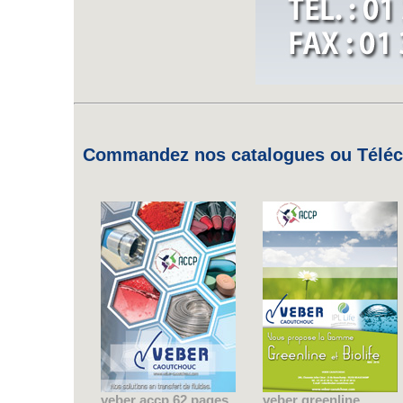
Commandez nos catalogues ou Téléch
veber accp 62 pages
veber greenline