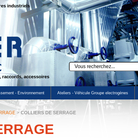
res industriels
s, raccords, accessoires
ssement - Environnement
Ateliers - Véhicule Groupe electrogènes
ERRAGE
>
COLLIERS DE SERRAGE
SERRAGE