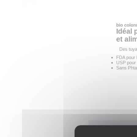
bio colon
Idéal 
et ali
Des tuya
FDA pour l
USP pour 
Sans Phta