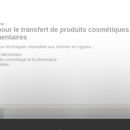
ne :
pour le transfert de produits cosmétiqu
mentaires
ux techniques répondant aux normes en vigueur :
’alimentaire
la cosmétique et la pharmacie
lates