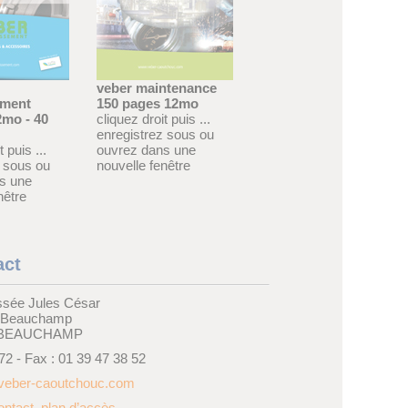
veber maintenance
ement
150 pages 12mo
2mo - 40
cliquez droit puis ...
enregistrez sous ou
 puis ...
ouvrez dans une
z sous ou
nouvelle fenêtre
s une
nêtre
act
sée Jules César
e Beauchamp
 BEAUCHAMP
 72 - Fax : 01 39 47 38 52
eber-caoutchouc.com
ntact, plan d’accès ...