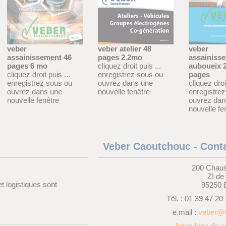
veber
veber atelier 48
veber
assainissement 46
pages 2.2mo
assainiss
pages 6 mo
cliquez droit puis ...
auboueix 
cliquez droit puis ...
enregistrez sous ou
pages
enregistrez sous ou
ouvrez dans une
cliquez droit
ouvrez dans une
nouvelle fenêtre
enregistre
nouvelle fenêtre
ouvrez dan
nouvelle fe
Veber Caoutchouc - Cont
200 Chaus
ZI d
t logistiques sont
95250
Tél. : 01 39 47 20
e.mail :
veber@v
formulaire de co