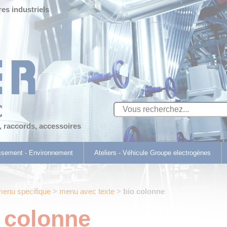
res industriels
s, raccords, accessoires
ssement - Environnement
Ateliers - Véhicule Groupe electrogènes
menu specifique
>
menu avec texte
>
bio colonne
 colonne